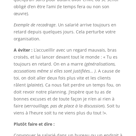
obligé d’en être l’ami (le temps fera ou non son
œuvre).
Exemple de recadrage
. Un salarié arrive toujours en
retard depuis quelques jours. Cela perturbe votre
organisation.
A éviter :
L’accueillir avec un regard mauvais, bras
croisés, et lui lancer devant tout le monde : « Tu es
toujours en retard. On en a marre
(généralisations,
accusations même si elles sont justifiées… )
. A cause de
toi, on doit aller deux fois plus vite et les clients
râlent (
plainte
). Ca nous fait perdre un temps fou, on
doit revoir notre planning. J’espère que tu as de
bonnes excuses et de toute façon je n’en ai rien à
faire (
verrouillage, pas de place à la discussion
). Soit tu
viens à l’heure soit tu ne viens plus du tout !».
Plutôt faire et dire :
Convoquer le salarié dans un bureau ou un endroit à